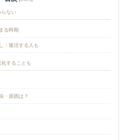
わらない
まる時期
返し・復活する人も
悪化することも
理由・原因は？