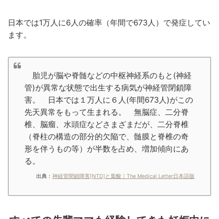
日本では1万人に6人の確率（年間で673人）で発症してい
ます。
胎児が脳や脊髄などの中枢神経系のもと(神経
管)が異常な状態で出生する病気が神経管閉鎖障
害。 日本では１万人に６人(年間673人)がこの
先天異常をもって生まれる。 無脳症、二分脊
椎、脳瘤、水頭症などさまざまだが、二分脊椎
（脊柱の構造の部分的欠陥で、髄膜と脊椎の奇
形を伴うもの等）が半数を占め、増加傾向にあ
る。
出典：
神経管閉鎖障害[NTD]と葉酸｜The Medical Letter日本語版