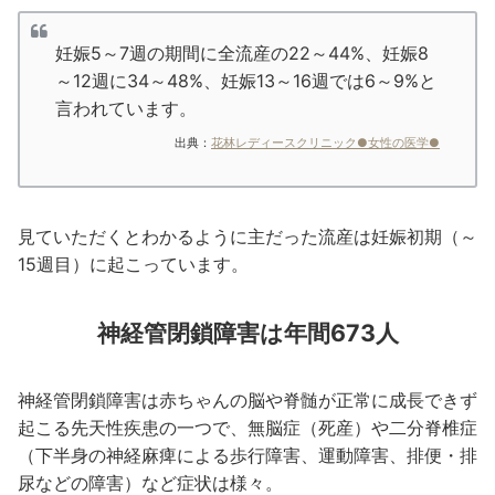
妊娠5～7週の期間に全流産の22～44%、妊娠8
～12週に34～48%、妊娠13～16週では6～9%と
言われています。
出典：
花林レディースクリニック●女性の医学●
見ていただくとわかるように主だった流産は妊娠初期（～
15週目）に起こっています。
神経管閉鎖障害は年間673人
神経管閉鎖障害は赤ちゃんの脳や脊髄が正常に成長できず
起こる先天性疾患の一つで、無脳症（死産）や二分脊椎症
（下半身の神経麻痺による歩行障害、運動障害、排便・排
尿などの障害）など症状は様々。