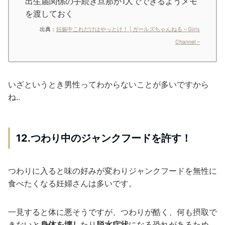
出生届関係の手続き旦那が1人でできるようメモ
を渡しておく
出典：
妊娠中これだけはやっとけ！ | ガールズちゃんねる – Girls
Channel –
いざというとき男性ってわからないことが多いですから
ね..
12.つわり中のジャンクフードを許す！
つわりに入ると味の好みが変わりジャンクフードを無性に
食べたくなる妊婦さんは多いです。
一見すると体に悪そうですが、つわりが酷く、何も摂取で
きないと
身体を壊し
たり
脱水症状
になる恐れがあるため、