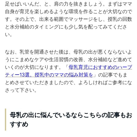
足せばいいんだ、と、肩の力を抜きましょう。まずはママ
自身が育児を楽しめるような環境を作ることが大切なので
す。その上で、出来る範囲でマッサージをし、授乳の回数
と水分補給のタイミングにも少し気を配ってみてくださ
い。
なお、乳管を開通させた後は、母乳の出が悪くならないよ
うにこまめなケアや生活習慣の改善、水分補給など進めて
いくのが大切になります。「
母乳育児におすすめのハーブ
ティー13選。授乳中のママの悩み対策を
」の記事でもま
とめさせていただきましたので、よろしければご参考にな
さって下さい。
母乳の出に悩んでいるならこちらの記事もお
すすめ