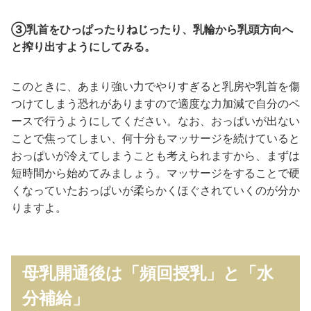
③乳首をひっぱったりねじったり、乳輪から乳頭方向へ
と搾り出すようにしてみる。
このときに、あまり強い力でやりすぎると乳房や乳首を傷
つけてしまう恐れがありますので適度な力加減で自分のペ
ースで行うようにしてください。なお、おっぱいが出ない
ことで焦ってしまい、何十分もマッサージを続けていると
おっぱいが冷えてしまうことも考えられますから、まずは
短時間から始めてみましょう。マッサージをすることで硬
くなっていたおっぱいが柔らかくほぐされていくのが分か
りますよ。
母乳開通後は「頻回授乳」と「水
分補給」