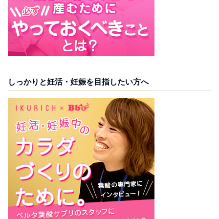
しっかりと妊活・妊娠を目指したい方へ