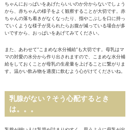
ちゃんにおっぱいをあげたらいいのか分からないでしょう
から、赤ちゃんの様子をよく観察することが大切です。赤
ちゃんの落ち着きがなくなったり、指やこぶしを口に持っ
ていくような様子が見られたらお腹が減っている場合が多
いですから、おっぱいをあげてみてください。
また、あわせて“こまめな水分補給”も大切です。母乳はマ
マの対愛の水分から作り出されますので、こまめな水分補
給をしておくことが母乳の生産量を上げることに繋がりま
す。温かい飲み物を適度に飲むよう心がけてくださいね。
乳腺がない？そう心配するとき
は。。。
乳腺が細い人は乳管が詰まりやすく、思うように母乳が出