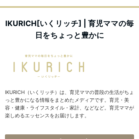
IKURICH[いくリッチ] | 育児ママの毎
日をちょっと豊かに
IKURICH（いくリッチ）は、育児ママの普段の生活がちょ
っと豊かになる情報をまとめたメディアです。育児・美
容・健康・ライフスタイル・家計、などなど。育児ママが
楽しめるエッセンスをお届けします。