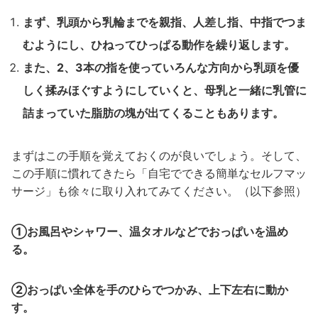
まず、乳頭から乳輪までを親指、人差し指、中指でつま
むようにし、ひねってひっぱる動作を繰り返します。
また、2、3本の指を使っていろんな方向から乳頭を優
しく揉みほぐすようにしていくと、母乳と一緒に乳管に
詰まっていた脂肪の塊が出てくることもあります。
まずはこの手順を覚えておくのが良いでしょう。そして、
この手順に慣れてきたら「自宅でできる簡単なセルフマッ
サージ」も徐々に取り入れてみてください。（以下参照）
①お風呂やシャワー、温タオルなどでおっぱいを温め
る。
②おっぱい全体を手のひらでつかみ、上下左右に動か
す。