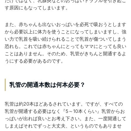
だけではなく、乳腺炎などのおっぱいトラブルを引き起こ
す原因にもなってしまいます。
また、赤ちゃんも出ないおっぱいを必死で吸おうとします
から必要以上に体力を使うことになってしまいますし、強
い力で乳首を吸い続けられることで乳首が傷ついてしまう
恐れも。これでは赤ちゃんにとってもママにとっても良い
ことはありません。そのため、乳管がきちんと開通するよ
うにする必要があるのです。
乳管の開通本数は何本必要？
乳管は約20本ほどあるされています。ですが、すべての
乳管が開通する必要はなく『5～10本くらい』乳管からお
っぱいが出れば良いとお考え下さい。また、一度開通して
しまえばそれでずっと大丈夫、というものでもありませ