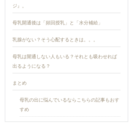
ジ』。
母乳開通後は「頻回授乳」と「水分補給」
乳腺がない？そう心配するときは。。。
母乳は開通しない人もいる？それとも吸わせれば
出るようになる？
まとめ
母乳の出に悩んでいるならこちらの記事もおす
すめ