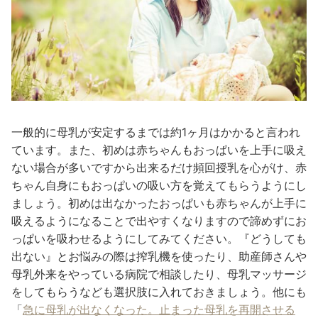
一般的に母乳が安定するまでは約1ヶ月はかかると言われ
ています。また、初めは赤ちゃんもおっぱいを上手に吸え
ない場合が多いですから出来るだけ頻回授乳を心がけ、赤
ちゃん自身にもおっぱいの吸い方を覚えてもらうようにし
ましょう。初めは出なかったおっぱいも赤ちゃんが上手に
吸えるようになることで出やすくなりますので諦めずにお
っぱいを吸わせるようにしてみてください。『どうしても
出ない』とお悩みの際は搾乳機を使ったり、助産師さんや
母乳外来をやっている病院で相談したり、母乳マッサージ
をしてもらうなども選択肢に入れておきましょう。他にも
「
急に母乳が出なくなった。止まった母乳を再開させる