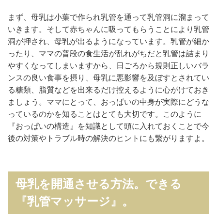
まず、母乳は小葉で作られ乳管を通って乳管洞に溜まって
いきます。そして赤ちゃんに吸ってもらうことにより乳管
洞が押され、母乳が出るようになっています。乳管が細か
ったり、ママの普段の食生活が乱れがちだと乳管は詰まり
やすくなってしまいますから、日ごろから規則正しいバラ
ンスの良い食事を摂り、母乳に悪影響を及ぼすとされてい
る糖類、脂質などを出来るだけ控えるように心がけておき
ましょう。ママにとって、おっぱいの中身が実際にどうな
っているのかを知ることはとても大切です。このように
『おっぱいの構造』を知識として頭に入れておくことで今
後の対策やトラブル時の解決のヒントにも繋がりますよ。
母乳を開通させる方法。できる
『乳管マッサージ』。