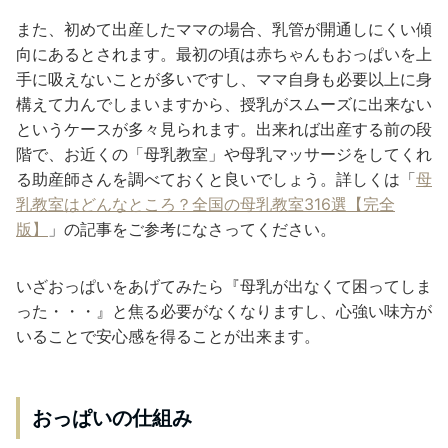
また、初めて出産したママの場合、乳管が開通しにくい傾
向にあるとされます。最初の頃は赤ちゃんもおっぱいを上
手に吸えないことが多いですし、ママ自身も必要以上に身
構えて力んでしまいますから、授乳がスムーズに出来ない
というケースが多々見られます。出来れば出産する前の段
階で、お近くの「母乳教室」や母乳マッサージをしてくれ
る助産師さんを調べておくと良いでしょう。詳しくは「
母
乳教室はどんなところ？全国の母乳教室316選【完全
版】
」の記事をご参考になさってください。
いざおっぱいをあげてみたら『母乳が出なくて困ってしま
った・・・』と焦る必要がなくなりますし、心強い味方が
いることで安心感を得ることが出来ます。
おっぱいの仕組み