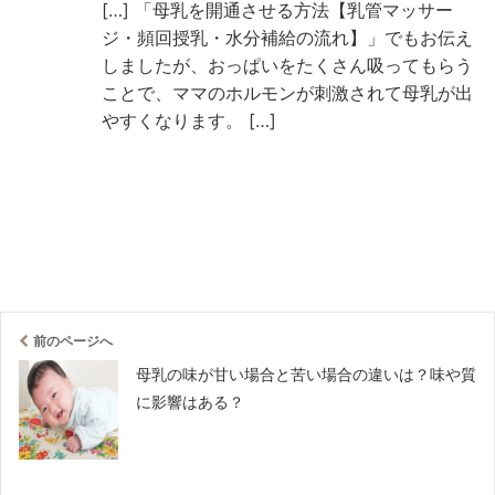
[…] 「母乳を開通させる方法【乳管マッサー
ジ・頻回授乳・水分補給の流れ】」でもお伝え
しましたが、おっぱいをたくさん吸ってもらう
ことで、ママのホルモンが刺激されて母乳が出
やすくなります。 […]
前のページへ
母乳の味が甘い場合と苦い場合の違いは？味や質
に影響はある？