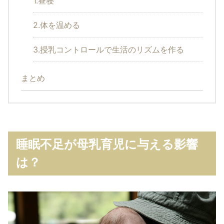
1.昼寝
2.体を温める
3.授乳コントロールで生活のリズムを作る
まとめ
睡眠不足が母乳育児に与える影響
は？