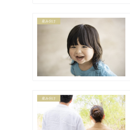
産み分け
産み分け