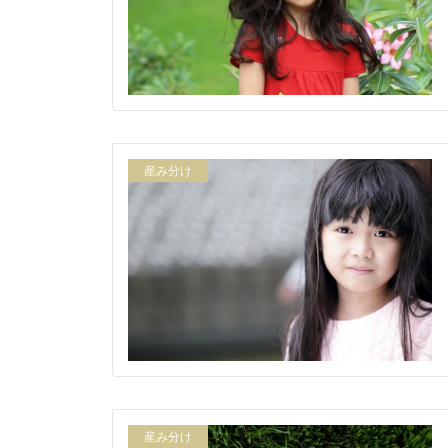
産み分け
産み分け