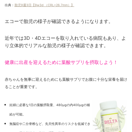
出典：
胎児9週3日【9w3d （CRL=26.7mm）】
エコーで胎児の様子が確認できるようになります。
近年では3D・4Dエコーを取り入れている病院もあり、よ
り立体的でリアルな胎児の様子が確認できます。
健康に出産を迎えるために葉酸サプリを摂取しよう！
赤ちゃんを無事に迎えるためにも葉酸サプリでお腹に十分な栄養を届け
ることが重要です。
妊婦に必要な1日の葉酸摂取量、480µgの内400µgの補
給が可能。
無脳症や二分脊椎など、先天性異常のリスクを低減でき