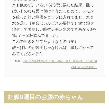
水も飲めず、いろいろ試行錯誤した結果、酸っ
ぱいものなら受け付けそうだったので、レモン
を絞った汁と蜂蜜をコップに入れてまぜ、氷＆
水を足し（割合はカルピスの要領で）箸で混ぜ
混ぜして美味しい蜂蜜レモン水のできあがり♪を
1日７～８杯飲んでました。
これで生き延びてたようなもの（笑）
酸っぱいのが苦手じゃなければ、試しにやって
みてください(^.^)
出典：
つわりの時の飲み物 : 妊娠・出産・育児 : 発言小町 : YOMIURI
ONLINE（読売新聞）
妊娠9週目のお腹の赤ちゃん